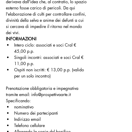
derivava dall'idea che, al contratio, lo spazio 
esterno fosse carico di pericoli. Da qui 
l'elaborazione di culti per controllare confini, 
divinità della selva e anime dei defunti a cui 
si cercava di impedire il ritorno nel mondo 
dei vivi.
INFORMAZIONI
Intero ciclo: associati e soci Cral € 
45,00 p.p.
Singoli incontri: associati e soci Cral € 
11,00 p.p.
Ospiti non iscritti: € 13,00 p.p. (valido 
per un solo incontro)
Prenotazione obbligatoria e impegnativa 
tramite email: info@prospettivaarte.it
Specificando:
nominativo
Numero dei partecipanti
Indirizzo email
Telefono cellulare
Allegando la copia del bonifico 