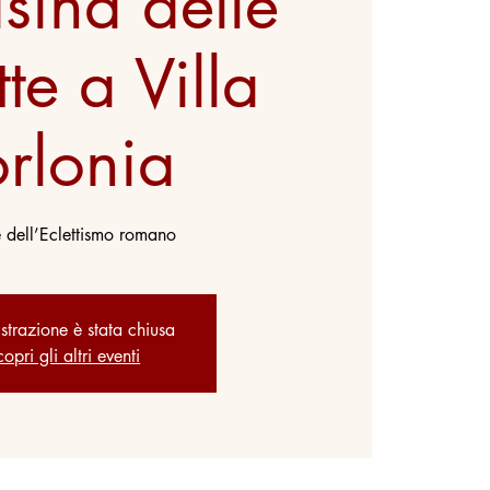
sina delle
te a Villa
orlonia
e dell’Eclettismo romano
istrazione è stata chiusa
opri gli altri eventi