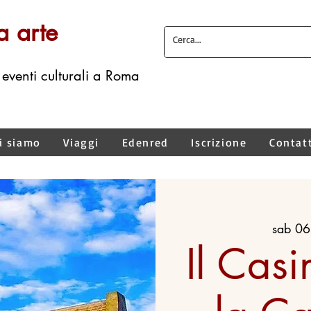
a arte
 eventi culturali a Roma
i siamo
Viaggi
Edenred
Iscrizione
Contat
sab 06
Il Cas