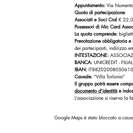
Appuntamento:
 Via Nomentan
Quota di partecipazione
:
Associati e Soci Cral
 € 22,0
Possessori di Mic Card Assoc
La quota comprende: 
bigliet
Prenotazione obbligatoria e 
dei partecipanti, indirizzo e
INTESTAZIONE: 
ASSOCIAZ
BANCA:
 UNICREDIT - FILIA
IBAN:
 IT88Z0200805061
Causale: 
“Villa Torlonia”
Il gruppo potrà essere compo
documento d’identità
 e indo
L’associazione si riserva la 
Google Maps è stato bloccato a causa d