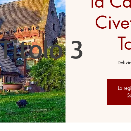
la Ca
Civet
Titolo 3
T
Delizi
La reg
Sc