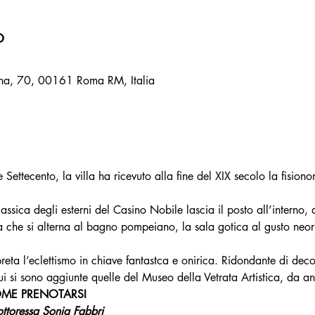
o
ana, 70, 00161 Roma RM, Italia
 Settecento, la villa ha ricevuto alla fine del XIX secolo la fisiono
ica degli esterni del Casino Nobile lascia il posto all’interno, all
zia che si alterna al bagno pompeiano, la sala gotica al gusto neo
preta l’eclettismo in chiave fantastca e onirica. Ridondante di deco
 cui si sono aggiunte quelle del Museo della Vetrata Artistica, da a
OME PRENOTARSI
ttoressa Sonia Fabbri