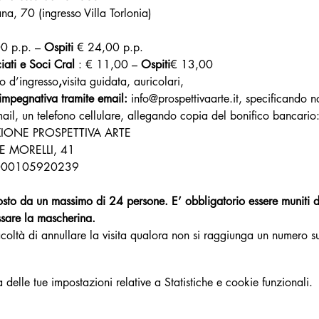
a, 70 (ingresso Villa Torlonia)
0 p.p. – 
Ospiti
 € 24,00 p.p.
iati e Soci Cral
 : € 11,00 – 
Ospiti
€ 13,00
to d’ingresso
,
visita guidata, auricolari,
impegnativa tramite email: 
info@prospettivaarte.it, specificando 
mail, un telefono cellulare, allegando copia del bonifico bancario
IONE PROSPETTIVA ARTE
LE MORELLI, 41
000105920239
sto da un massimo di 24 persone. E’ obbligatorio essere muniti d
ssare la mascherina.
facoltà di annullare la visita qualora non si raggiunga un numero su
elle tue impostazioni relative a Statistiche e cookie funzionali.