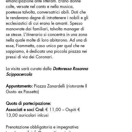
emancipazione ante litteram. Erano donne
colte, versate nel canto e nella musica,
poetesse talvolta, conversatrici abili. Doti che
le rendevano degne di intrattenere i nobili e gli
ecclesiastici di cui erano le amanti. Spesso
manovrate dai familiari, talvolta manager di
se stesse. L'itinerario si concentra in una zona
nella quale molte di loro abitarono. Ad una di
esse, Fiammetta, caso unico per qual che ne
sappiamo, è dedicata una piccola piazza nei
pressi di via dei Coronari.
La visita sarà curata dalla
Dottoressa Rosanna
Scippacercola
Appuntamento:
Piazza Zanardelli (ristorante Il
Gusto- ex Passetto)
Quota di partecipazione:
Associati e soci Cral:
€ 11,00 – Ospiti €
13,00 auricolari inlcusi
Prenotazione obbligatoria e impegnativa