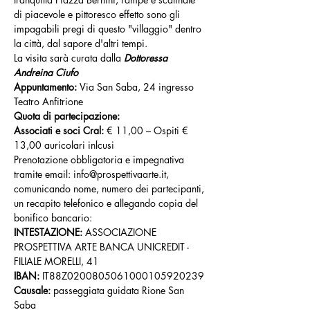
di piacevole e pittoresco effetto sono gli 
impagabili pregi di questo "villaggio" dentro 
la città, dal sapore d'altri tempi.
La visita sarà curata dalla 
Dottoressa 
Andreina Ciufo
Appuntamento: 
Via San Saba, 24 ingresso 
Teatro Anfitrione
Quota di partecipazione:
Associati e soci Cral: 
€ 11,00 – Ospiti € 
13,00 auricolari inlcusi
Prenotazione obbligatoria e impegnativa 
tramite email: info@prospettivaarte.it, 
comunicando nome, numero dei partecipanti, 
un recapito telefonico e allegando copia del 
bonifico bancario:
INTESTAZIONE: 
ASSOCIAZIONE 
PROSPETTIVA ARTE BANCA UNICREDIT - 
FILIALE MORELLI, 41
IBAN: 
IT88Z0200805061000105920239
Causale: 
passeggiata guidata Rione San 
Saba