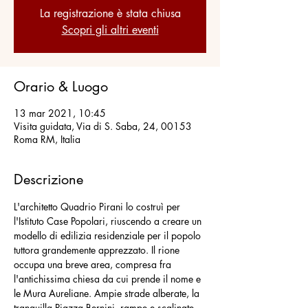
La registrazione è stata chiusa
Scopri gli altri eventi
Orario & Luogo
13 mar 2021, 10:45
Visita guidata, Via di S. Saba, 24, 00153
Roma RM, Italia
Descrizione
L'architetto Quadrio Pirani lo costruì per 
l'Istituto Case Popolari, riuscendo a creare un 
modello di edilizia residenziale per il popolo 
tuttora grandemente apprezzato. Il rione 
occupa una breve area, compresa fra 
l'antichissima chiesa da cui prende il nome e 
le Mura Aureliane. Ampie strade alberate, la 
tranquilla Piazza Bernini, rampe e scalinate 