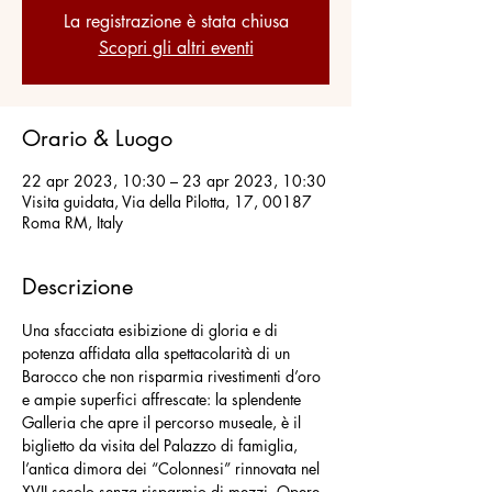
La registrazione è stata chiusa
Scopri gli altri eventi
Orario & Luogo
22 apr 2023, 10:30 – 23 apr 2023, 10:30
Visita guidata, Via della Pilotta, 17, 00187
Roma RM, Italy
Descrizione
Una sfacciata esibizione di gloria e di 
potenza affidata alla spettacolarità di un 
Barocco che non risparmia rivestimenti d’oro 
e ampie superfici affrescate: la splendente 
Galleria che apre il percorso museale, è il 
biglietto da visita del Palazzo di famiglia, 
l’antica dimora dei “Colonnesi” rinnovata nel 
XVII secolo senza risparmio di mezzi. Opere 