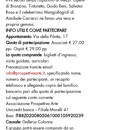
di Bronzino, Tintoretto, Guido Reni, Salvator 
Rosa e il celeberrimo Mangiafagioli di 
Annibale Carracci ne fanno una vera e 
propria gemma.
INFO UTILI E COME PARTECIPARE
Appuntamento:
 Via della Pilotta, 17
Quota di partecipazione
: Associati € 27,00 
pp– Ospiti € 29,00 pp
La quota comprende
: biglietti d’ingresso, 
visita guidata, auricolari
Prenotazione tramite email: 
info@prospettivaarte.it
, specificando nome, 
numero dei partecipanti, un recapito 
telefonico e allegando copia del bonifico 
bancario pari alla quota di partecipazione 
sul seguente conto corrente:
Associazione Prospettiva Arte
Unicredit banca – Filiale Morelli 41
Iban: 
IT88Z0200805061000105920239
Causale: 
Galleria Colonna
Il gruppo potrà essere composto da un 