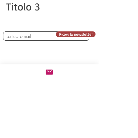
Titolo 3
Ricevi la newsletter
Chi siamo
Iscrizione
Programma
Viaggi
Gallery