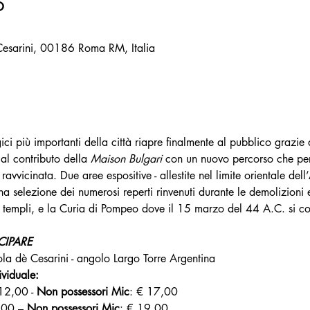
o
 Cesarini, 00186 Roma RM, Italia
i più importanti della città riapre finalmente al pubblico grazie 
al contributo della 
Maison Bulgari
 con un nuovo percorso che per
ravvicinata. Due aree espositive - allestite nel limite orientale dell
na selezione dei numerosi reperti rinvenuti durante le demolizioni 
a, templi, e la Curia di Pompeo dove il 15 marzo del 44 A.C. si co
CIPARE
la dè Cesarini - angolo Largo Torre Argentina
viduale:
12,00 - 
Non possessori Mic
: € 17,00
,00 – 
Non possessori Mic
: € 19,00