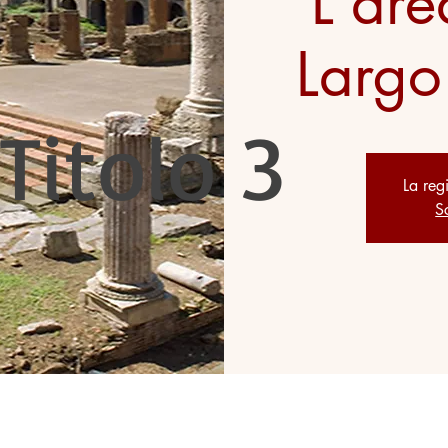
L'are
Largo
Titolo 3
La reg
Sc