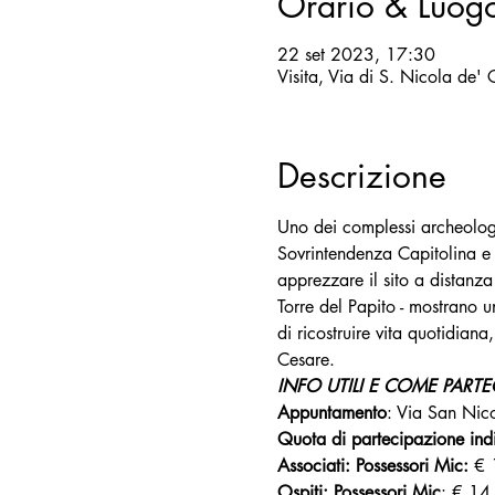
Orario & Luog
22 set 2023, 17:30
Visita, Via di S. Nicola de'
Descrizione
Uno dei complessi archeologic
Sovrintendenza Capitolina e 
apprezzare il sito a distanza 
Torre del Papito - mostrano u
di ricostruire vita quotidian
Cesare.
INFO UTILI E COME PARTE
Appuntamento
: Via San Nico
Quota di partecipazione indi
Associati: Possessori Mic: 
€ 
Ospiti:
Possessori Mic
: € 14