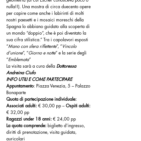
nulla!!). Una mostra di circa duecento opere 
per capire come anche i labirinti di molti 
nostri paesetti e i mosaici moreschi della 
Spagna lo abbiano guidato alla scoperta di 
un mondo “doppio”, che è poi diventato la 
sua cifra stilistica.” Tra i capolavori esposti 
“
Mano con sfera riflettente
”, “
Vincolo 
d’unione
”, “
Giorno e notte
” e la serie degli 
“
Emblemata
”
La visita sarà a cura della 
Dottoressa 
Andreina Ciufo
INFO UTILI E COME PARTECIPARE
Appuntamento
: Piazza Venezia, 5 – Palazzo 
Bonaparte
Quota di partecipazione individuale:
Associati adulti: 
€ 30,00 pp – 
Ospiti adulti:
€ 32,00 pp
Ragazzi under 18 anni: 
€ 24,00 pp
La quota comprende: 
biglietto d’ingresso, 
diritti di prenotazione, visita guidata, 
auricolari