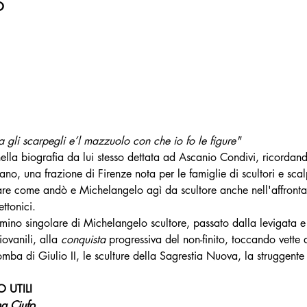
o
ia gli scarpegli e’l mazzuolo con che io fo le figure"
ella biografia da lui stesso dettata ad Ascanio Condivi, ricordand
no, una frazione di Firenze nota per le famiglie di scultori e scal
e come andò e Michelangelo agì da scultore anche nell'affrontare
ttonici.
no singolare di Michelangelo scultore, passato dalla levigata e p
ovanili, alla 
conquista
 progressiva del non-finito, toccando vette d
tomba di Giulio II, le sculture della Sagrestia Nuova, la struggente
 UTILI
na Ciufo