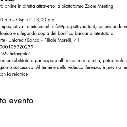
rà online in diretta attraverso la piattaforma Zoom Meeting
00 p.p.– Ospiti € 13,00 p.p.
 impegnativa
tramite email: info@prospettivaarte.it,comunicando 
efonico e allegando copia del bonifico bancario intestato a:
te - Unicredit Banca – Filiale Morelli, 41
61000105920239
 “Michelangelo”
e impossibilitato a partecipare all’ incontro in diretta, potrà usufru
l giorno successivo. Al termine della videoconferenza, è previsto t
on la relatrice
to evento