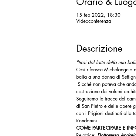
Orario & Luog
15 feb 2022, 18:30
Videoconferenza
Descrizione
"tirai dal latte della mia bal
Così riferisce Michelangelo n
balia a una donna di Settigna
 Sicché non poteva che andar
costruzione dei volumi archite
Seguiremo le tracce del cammi
di San Pietro e delle opere gi
con i Prigioni destinati alla 
Rondanini.
COME PARTECIPARE E INFO
Relatrice:
Dottoressa Andrei