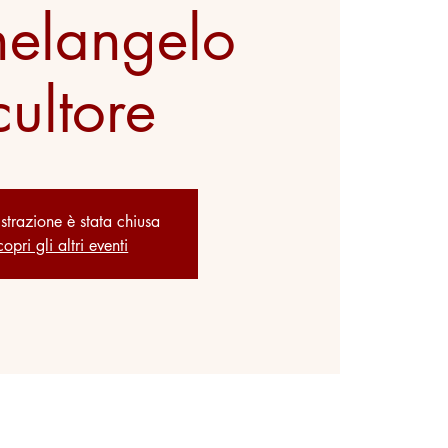
elangelo
cultore
istrazione è stata chiusa
opri gli altri eventi