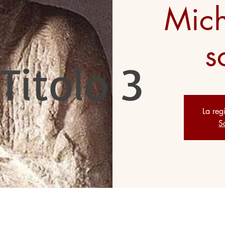
Mich
s
Titolo 3
La reg
Sc